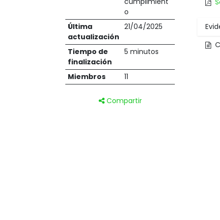
cumplimient
S
o
Última
21/04/2025
Evid
actualización
C
Tiempo de
5 minutos
finalización
Miembros
11
Compartir