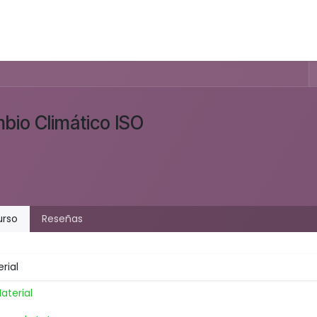
Inicio
Legal
Soporte
Ayuda
Contáctenos
Cursos
Foro
bio Climático ISO
urso
Reseñas
rial
aterial