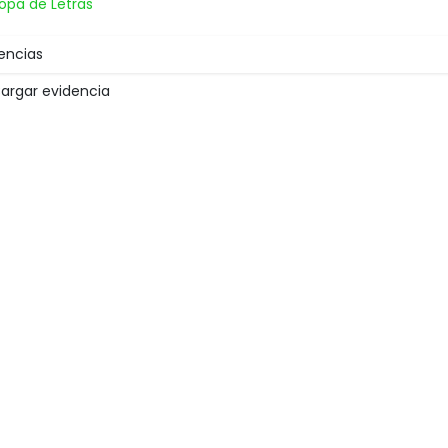
opa de Letras
encias
argar evidencia